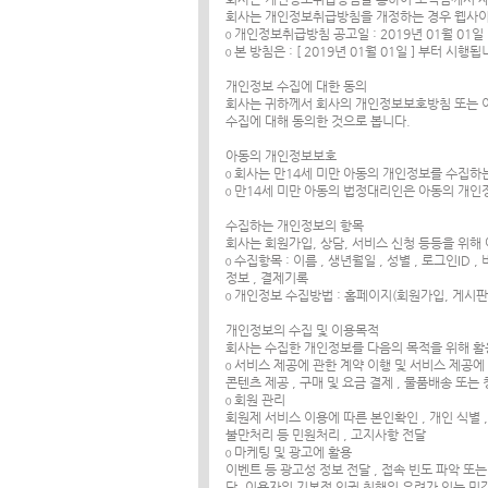
회사는 개인정보취급방침을 개정하는 경우 웹사이
ο 개인정보취급방침 공고일 : 2019년 01월 01일
ο 본 방침은 : [ 2019년 01월 01일 ] 부터 시행
개인정보 수집에 대한 동의
회사는 귀하께서 회사의 개인정보보호방침 또는 이
수집에 대해 동의한 것으로 봅니다.
아동의 개인정보보호
ο 회사는 만14세 미만 아동의 개인정보를 수집
ο 만14세 미만 아동의 법정대리인은 아동의 개인
수집하는 개인정보의 항목
회사는 회원가입, 상담, 서비스 신청 등등을 위해
ο 수집항목 : 이름 , 생년월일 , 성별 , 로그인ID 
정보 , 결제기록
ο 개인정보 수집방법 : 홈페이지(회원가입, 게시판 
개인정보의 수집 및 이용목적
회사는 수집한 개인정보를 다음의 목적을 위해 활
ο 서비스 제공에 관한 계약 이행 및 서비스 제공
콘텐츠 제공 , 구매 및 요금 결제 , 물품배송 또는
ο 회원 관리
회원제 서비스 이용에 따른 본인확인 , 개인 식별 ,
불만처리 등 민원처리 , 고지사항 전달
ο 마케팅 및 광고에 활용
이벤트 등 광고성 정보 전달 , 접속 빈도 파악 또
단, 이용자의 기본적 인권 침해의 우려가 있는 민감