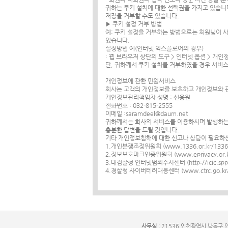
귀하는 쿠키 설치에 대한 선택권을 가지고 있습니
저장을 거부할 수도 있습니다.
▶ 쿠키 설정 거부 방법
예: 쿠키 설정을 거부하는 방법으로는 회원님이 
있습니다.
설정방법 예(인터넷 익스플로어의 경우)
: 웹 브라우저 상단의 도구 > 인터넷 옵션 > 개인
단, 귀하께서 쿠키 설치를 거부하였을 경우 서비스
개인정보에 관한 민원서비스
회사는 고객의 개인정보를 보호하고 개인정보와 관
개인정보관리책임자 성명 : 신용원
전화번호 : 032-815-2555
이메일 :saramdeel@daum.net
귀하께서는 회사의 서비스를 이용하시며 발생하는
충분한 답변을 드릴 것입니다.
기타 개인정보침해에 대한 신고나 상담이 필요하신
1.개인분쟁조정위원회 (www.1336.or.kr/1336
2.정보보호마크인증위원회 (www.eprivacy.or.kr
3.대검찰청 인터넷범죄수사센터 (http://icic.sppo.
4.경찰청 사이버테러대응센터 (www.ctrc.go.kr/0
사무실
: 21536 인천광역시 남동구 