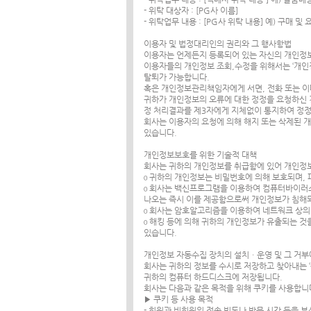
- 위탁 대상자 : [PG사 이름]
- 위탁업무 내용 : [PG사 위탁 내용] 예) 구매 및
이용자 및 법정대리인의 권리와 그 행사항법
이용자는 언제든지 등록되어 있는 자신의 개인정보
이용자들의 개인정보 조회,수정을 위해서는 ‘개인정
탈퇴가 가능합니다.
혹은 개인정보관리책임자에게 서면, 전화 또는 
귀하가 개인정보의 오류에 대한 정정을 요청하신 
정 처리결과를 제3자에게 지체없이 통지하여 정
회사는 이용자의 요청에 의해 해지 또는 삭제된 개
있습니다.
개인정보보호를 위한 기술적 대책
회사는 귀하의 개인정보를 취급함에 있어 개인정보가
ο 귀하의 개인정보는 비밀번호에 의해 보호되며, 
ο 회사는 백신프로그램을 이용하여 컴퓨터바이러
나오는 즉시 이를 제공함으로써 개인정보가 침해
ο 회사는 암호알고리즘을 이용하여 네트워크 상의 
ο 해킹 등에 의해 귀하의 개인정보가 유출되는 
있습니다.
개인정보 자동수집 장치의 설치ㆍ운영 및 그 거부
회사는 귀하의 정보를 수시로 저장하고 찾아내는 ‘
귀하의 컴퓨터 하드디스크에 저장됩니다.
회사는 다음과 같은 목적을 위해 쿠키를 사용합니
▶ 쿠키 등 사용 목적
- 회원과 비회원의 접속 빈도나 방문 시간 등을 분