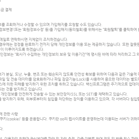
 요금 결제
를 조회하거나 수정할 수 있으며 가입해지를 요청할 수도 있습니다.
보변경’(또는 ‘회원정보수정’ 등)을 가입해지(동의철회)를 위해서는 “회원탈퇴”를 클릭하여 본
이메일로 연락하시면 지체없이 조치하겠습니다.
경우에는 정정을 완료하기 전까지 당해 개인정보를 이용 또는 제공하지 않습니다. 또한 잘못
정이 이루어지도록 하겠습니다.
인정보는 “회사가 수집하는 개인정보의 보유 및 이용기간”에 명시된 바에 따라 처리하고 그 
 분실, 도난, 누출, 변조 또는 훼손되지 않도록 안전성 확보를 위하여 다음과 같은 기술적
파일 및 전송 데이터를 암호화하거나 파일 잠금기능(Lock)을 사용하여 중요한 데이터는 별
스에 의한 피해를 방지하기 위한 조치를 취하고 있습니다. 백신프로그램은 주기적으로 업데
되는 것을 방지하고 있습니다.
개인정보를 안전하게 전송할 수 있는 보안장치(SSL 또는 SET)를 채택하고 있습니다.
것을 방지하기 위해, 외부로부터의 침입을 차단하는 장치를 이용하고 있으며, 각 서버마다 침
에 관한 사항
쿠키(cookie)’ 등을 운용합니다. 쿠키란 oo의 웹사이트를 운영하는데 이용되는 서버가 귀
다.
석, 이용자의 취향과 관심분야를 파악 및 자취 추적, 각종 이벤트 참여 정도 및 방문 회수 파악