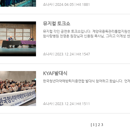
소나사
|
2024.04.05
|
Hit 1881
뮤지컬 토크쇼
뮤지컬 각인 공연후 토크쇼입니다. 계양국중독관리통합지원센
참사랑병원 천영훈 원장님과 신용원 목사님, 그리고 이계성 센
소나사
|
2023.12.24
|
Hit 1547
KYAF발대식
한국청년마약예방퇴치종연합 발대식 참여하고 왔습니다. 언제든
소나사
|
2023.12.24
|
Hit 1511
[ 1 ]
2
3