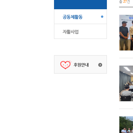
총
27
건