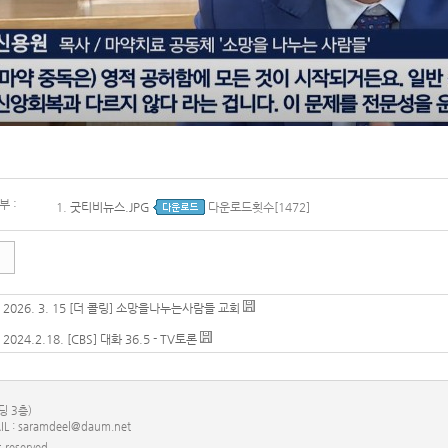
 :
1.
굿티비뉴스.JPG
다운로드횟수[1472]
|
2026. 3. 15 [더 콜링] 소망을나누는사람들 교회
|
2024.2.18. [CBS] 대화 36.5 - TV토론
딩 3층)
IL : saramdeel@daum.net
s reserved.