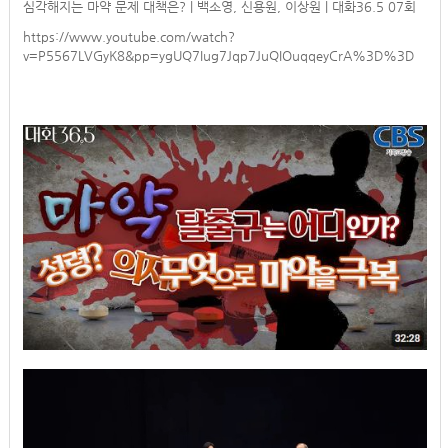
심각해지는 마약 문제 대책은? | 백소영, 신용원, 이상원 | 대화36.5 07회
https://www.youtube.com/watch?
v=P5567LVGyK8&pp=ygUQ7Iug7Jqp7JuQIOuqqeyCrA%3D%3D