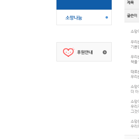
제목
글쓴이
소망
우리는
기쁜
우리
책을 
때로
우리
소망이
더 이
소망
우리가
그것
소망은
우리의